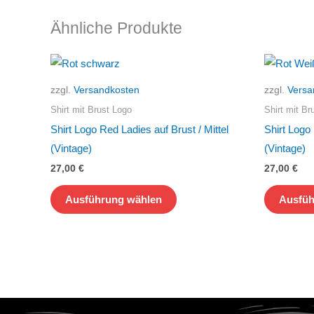
Ähnliche Produkte
Dieses
Produkt
zzgl.
Versandkosten
zzgl.
Versa
weist
Shirt mit Brust Logo
Shirt mit Br
mehrere
Shirt Logo Red Ladies auf Brust / Mittel
Shirt Logo 
Varianten
(Vintage)
(Vintage)
auf.
27,00
€
27,00
€
Die
Optionen
Ausführung wählen
Ausfüh
können
auf
der
Produktseite
gewählt
werden