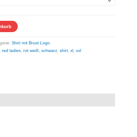
nkorb
gorie:
Shirt mit Brust Logo
,
red ladies
,
rot weiß
,
schwarz
,
shirt
,
xl
,
xxl