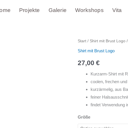
ome
Projekte
Galerie
Workshops
Vita
Shirt
Start
/
Shirt mit Brust Logo
/
Logo
Shirt mit Brust Logo
Red
27,00
€
Ladies
auf
Kurzarm-Shirt mit 
Brust
coolen, frechen un
/
kurzärmelig, aus Ba
Mittel
feiner Halsausschnitt,
(Vintage)
findet Verwendung i
Menge
Größe