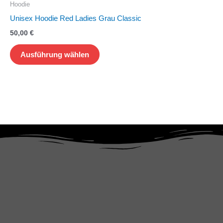
Hoodie
Varianten
Unisex Hoodie Red Ladies Grau Classic
auf.
50,00
€
Die
Optionen
Ausführung wählen
können
auf
der
Produktseite
gewählt
werden