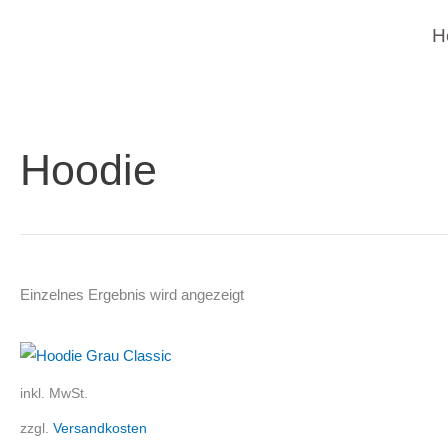
Zum
H
Inhalt
springen
Hoodie
Einzelnes Ergebnis wird angezeigt
Dieses
Produkt
inkl. MwSt.
weist
zzgl.
Versandkosten
mehrere