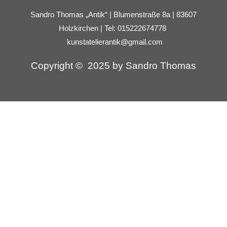
s
t
Sandro Thomas „Antik“ | Blumenstraße 8a | 83607
a
Holzkirchen | Tel: 015222674778
g
kunstatelierantik@gmail.com
r
a
m
Copyright © 2025 by Sandro Thomas